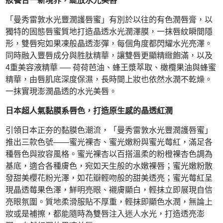
妝養合一新境界，綻放水光美唇
「曼秀雷敦水光豐潤護唇蜜」有別於以往的有色潤唇膏，以
獨特的固態唇蜜質地打造晶透水光潤澤膜，一抹唇紋瞬間隱
形，雙唇宛如果凍般晶透澎彈，每個角度都閃耀水光亮澤。
同時融入豐唇成分與胜肽精華，讓雙唇更顯精緻飽滿，以及
4重美容液精華 ── 荷荷芭油、蜂王漿萃取、橄欖果油與蜂蜜
精華，由唇肌底深度保濕，長時間上妝也依然水潤不乾燥。
一抹實現澎潤晶透的水光美唇。
日本超人氣黏膜系唇色，打造原生感的晶透紅潤
引領日本正夯的黏膜色潮流，「曼秀雷敦水光豐潤護唇蜜」
推出三款色號——蜜光裸杏、蜜光嫩粉與蜜光莓紅，滿足各
種唇色與妝容風格。蜜光裸杏以百搭溫柔的粉橙裸杏色調為
基底，適合各種膚色，宛如天生般的水嫩裸唇；蜜光嫩粉散
發甜美櫻花粉光澤，如花瓣輕吻般的甜美透亮；蜜光莓紅呈
現晶透莓果色澤，鮮明亮眼、襯膚顯白，輕抹立即展現自信
亮眼氛圍。質地柔滑服貼不厚重，輕抹即顯色水潤，無論上
妝或是補擦，都能隨時為雙唇注入迷人水光，打造透亮澎