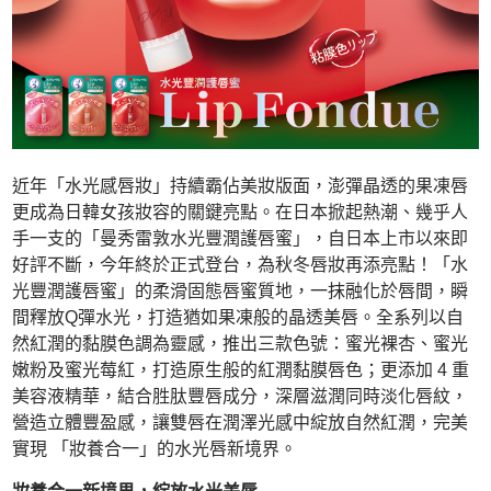
近年「水光感唇妝」持續霸佔美妝版面，澎彈晶透的果凍唇
更成為日韓女孩妝容的關鍵亮點。在日本掀起熱潮、幾乎人
手一支的「曼秀雷敦水光豐潤護唇蜜」，自日本上市以來即
好評不斷，今年終於正式登台，為秋冬唇妝再添亮點！「水
光豐潤護唇蜜」的柔滑固態唇蜜質地，一抹融化於唇間，瞬
間釋放Q彈水光，打造猶如果凍般的晶透美唇。全系列以自
然紅潤的黏膜色調為靈感，推出三款色號：蜜光裸杏、蜜光
嫩粉及蜜光莓紅，打造原生般的紅潤黏膜唇色；更添加 4 重
美容液精華，結合胜肽豐唇成分，深層滋潤同時淡化唇紋，
營造立體豐盈感，讓雙唇在潤澤光感中綻放自然紅潤，完美
實現 「妝養合一」的水光唇新境界。