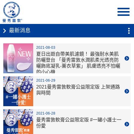
首頁
最新消息
2021-08-03
夏日出遊自帶美肌濾鏡！ 最強耐水美肌
防曬登台 「曼秀雷敦水潤肌柔光透亮防
曬飾底凝乳-薰衣草紫」 肌膚透亮不怕曬
的小心機
2021-06-29
2021曼秀雷敦軟膏公益限定版 上架通路
與時間
2021-06-28
曼秀雷敦軟膏公益限定版 #一罐小護士一
份愛