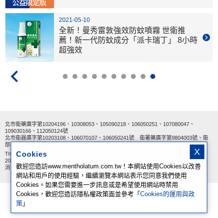
2021-05-10
全新！曼秀雷敦強效防蚊噴霧 世衛推
薦！新一代防蚊成分「派卡瑞丁」 8小時
超強效
北市衛藥廣字第10204196、10308053、105090218、106050251、107080047、
109030166、112050124號
北市衛器廣字第10203108、106070107、106050241號 衛署藥廣字第9804003號、衛
部醫器輸字第 029148號
X
Cookies
The Mentholatum logo is registered trademark of The Mentholatum Company.
2026 © The Mentholatum Company. All Rights Reserved.
歡迎您造訪www.mentholatum.com.tw！本網站使用Cookies以改善
消費者服務熱線：0800-231-149 |
隱私權政策
網站和用戶的使用經驗，繼續瀏覽本網站表示您同意我們使用
Cookies。如果您需要進一步訊息或是希望使用網站時禁用
Cookies，歡迎您造訪隱私權政策面並參考「
Cookies的運用與政
電腦版切換
策
」