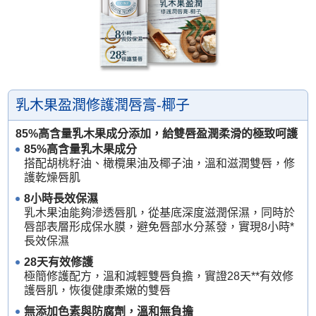
乳木果盈潤修護潤唇膏-椰子
85%高含量乳木果成分添加，給雙唇盈潤柔滑的極致呵護
85%高含量乳木果成分
搭配胡桃籽油、橄欖果油及椰子油，溫和滋潤雙唇，修
護乾燥唇肌
8小時長效保濕
乳木果油能夠滲透唇肌，從基底深度滋潤保濕，同時於
唇部表層形成保水膜，避免唇部水分蒸發，實現8小時*
長效保濕
28天有效修護
極簡修護配方，溫和減輕雙唇負擔，實證28天**有效修
護唇肌，恢復健康柔嫩的雙唇
無添加色素與防腐劑，溫和無負擔