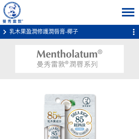
首頁
產品介紹
個人保養 ． 曼秀雷敦潤唇系列
乳木果盈潤修護潤唇膏
乳木果盈潤修護潤唇膏-椰子