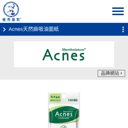
首頁
產品介紹
個人保養 ． 曼秀雷敦Acnes抗痘系列
Acnes天然麻吸油面紙
品牌網站